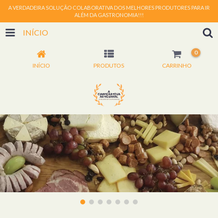
A VERDADEIRA SOLUÇÃO COLABORATIVA DOS MELHORES PRODUTORES PARA IR
ALÉM DA GASTRONOMIA!!!
INÍCIO
0
INÍCIO
PRODUTOS
CARRINHO